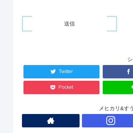
シ
Twitter
Pocket
メヒカリ&す